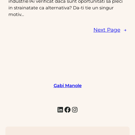
industrie?Ai verificat daca sunt oportunitati sa pleci
in strainatate ca alternativa? Da-ti tie un singur
motiv…
Next Page
→
Gabi Manole
LinkedIn
Facebook
Instagram