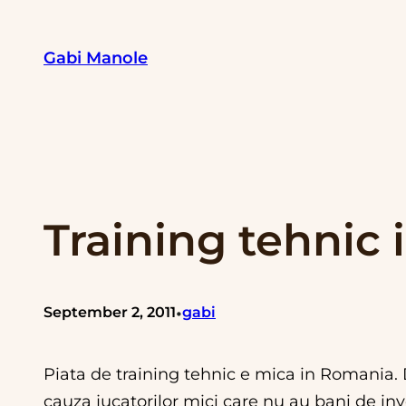
Skip
to
Gabi Manole
content
Training tehnic
•
September 2, 2011
gabi
Piata de training tehnic e mica in Romania. D
cauza jucatorilor mici care nu au bani de inv