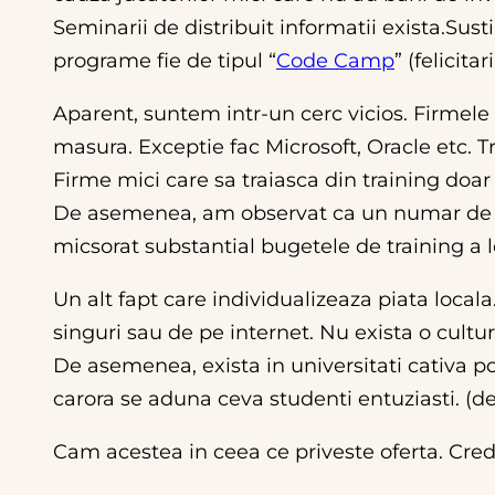
Seminarii de distribuit informatii exista.Sust
programe fie de tipul “
Code Camp
” (felicita
Aparent, suntem intr-un cerc vicios. Firmele
masura. Exceptie fac Microsoft, Oracle etc. Tr
Firme mici care sa traiasca din training doa
De asemenea, am observat ca un numar de com
micsorat substantial bugetele de training a l
Un alt fapt care individualizeaza piata local
singuri sau de pe internet. Nu exista o cultura
De asemenea, exista in universitati cativa po
carora se aduna ceva studenti entuziasti. (de
Cam acestea in ceea ce priveste oferta. Cred 