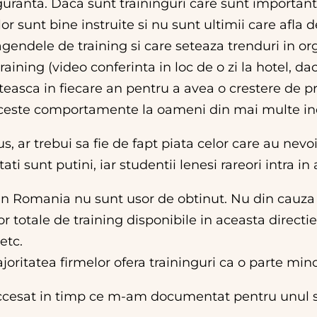
iguranta. Daca sunt traininguri care sunt importante
lor sunt bine instruite si nu sunt ultimii care afla 
gendele de training si care seteaza trenduri in orga
aining (video conferinta in loc de o zi la hotel, da
teasca in fiecare an pentru a avea o crestere de pr
 aceste comportamente la oameni din mai multe ind
s, ar trebui sa fie de fapt piata celor care au nevo
ati sunt putini, iar studentii lenesi rareori intra i
n Romania nu sunt usor de obtinut. Nu din cauza lips
r totale de training disponibile in aceasta directi
etc.
ritatea firmelor ofera traininguri ca o parte minorit
 accesat in timp ce m-am documentat pentru unul sa