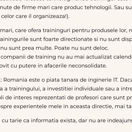
inute de firme mari care produc tehnologii. Sau sun
ri celor care il organizeaza!).
 mari, care ofera traininguri pentru produsele lor
ainingurile sunt foarte directionate si nu sunt disp
r nu sunt prea multe. Poate nu sunt deloc.
panii de training nu au mai actualizat calendaru
ovit cu putere in afacerile neconsolidate.
a.: Romania este o piata tanara de inginerie IT. Da
 a trainingului, a investitiei individuale sau a intr
li de interes reprezentati de profesori care sunt 
spre experientele mele in aceasta directie, mai tar
cu tarie ca informatia exista, dar nu are indeajun