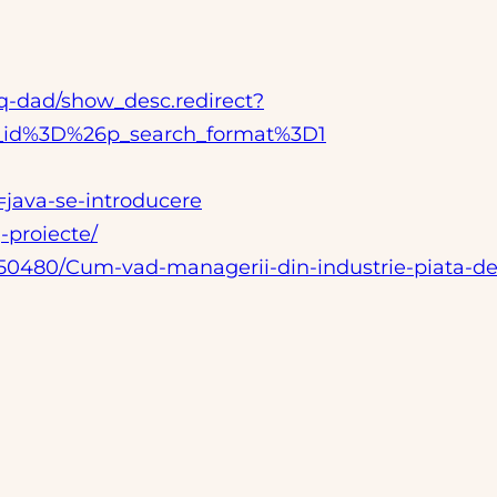
lq-dad/show_desc.redirect?
y_id%3D%26p_search_format%3D1
s=java-se-introducere
-proiecte/
s/50480/Cum-vad-managerii-din-industrie-piata-d