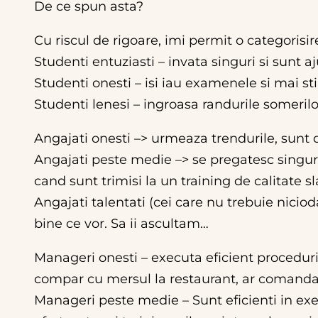
De ce spun asta?
Cu riscul de rigoare, imi permit o categorisire
Studenti entuziasti – invata singuri si sunt a
Studenti onesti – isi iau examenele si mai st
Studenti lenesi – ingroasa randurile somerilo
Angajati onesti –> urmeaza trendurile, sunt d
Angajati peste medie –> se pregatesc singuri,
cand sunt trimisi la un training de calitate 
Angajati talentati (cei care nu trebuie niciod
bine ce vor. Sa ii ascultam…
Manageri onesti – executa eficient proceduril
compar cu mersul la restaurant, ar comanda f
Manageri peste medie – Sunt eficienti in exec