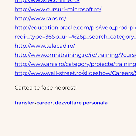
http://www.leconline.ro/
http://www.cursuri-microsoft.ro/
http://www.rabs.ro/
http://education.oracle.com/pls/web_prod-p
redir_type=36&p_url=%26p_search_categor
http://www.telacad.ro/
http://www.omnitraining.ro/ro/training/?cur
http://www.anis.ro/category/proiecte/training
http://www.wall-street.ro/slideshow/Career
Cartea te face neprost!
•
transfer
career
, 
dezvoltare personala