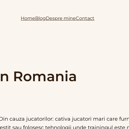
Home
Blog
Despre mine
Contact
 in Romania
in cauza jucatorilor: cativa jucatori mari care fur
estit sau folosesc tehnologii unde trainingul este m