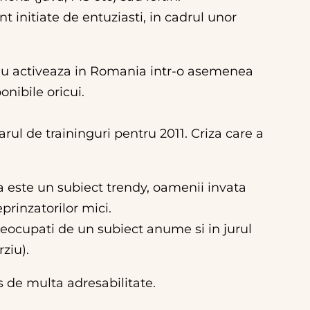
t initiate de entuziasti, in cadrul unor
, nu activeaza in Romania intr-o asemenea
onibile oricui.
l de traininguri pentru 2011. Criza care a
ca este un subiect trendy, oamenii invata
eprinzatorilor mici.
preocupati de un subiect anume si in jurul
ziu).
s de multa adresabilitate.