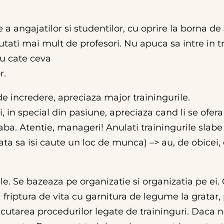
 a angajatilor si studentilor, cu oprire la borna de 
jutati mai mult de profesori. Nu apuca sa intre in t
iu cate ceva
r.
e incredere, apreciaza major trainingurile.
 in special din pasiune, apreciaza cand li se ofera
slaba. Atentie, manageri! Anulati trainingurile slab
ata sa isi caute un loc de munca) –> au, de obicei,
e. Se bazeaza pe organizatie si organizatia pe ei. 
riptura de vita cu garnitura de legume la gratar, 
utarea procedurilor legate de traininguri. Daca nec