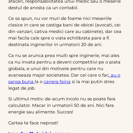
afaceri, responsabilitatea unui medic sau o meserie
destul de anosta ca un contabil.
Ce sa spun, nu vor muri de foame nici meseriile
clasice in care se castiga bani de obicei (avocati, cei
din vanzari, cativa medici care au cabinete), dar cea
mai facila cale spre o viata echilibrata pare a fi
destinata inginerilor in urmatorii 20 de ani.
Ca nu se arunca prea multi spre inginerie, mai ales
ca nu invata pentru a deveni competitivi pe o piata
globala, e unul din motivele pentru care nu
avanseaza major societatea. Dar cei care o fac,
au o
sansa buna
la o
cariera faina
si la mai putin stres
legat de job.
Si ultimul motiv: de-acum incolo nu se poate fara
calculator. Macar in urmatorii 50 de ani. Nici fara
energie sau alimente. Succes!
Cartea te face neprost!