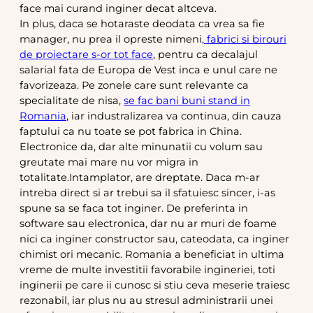
face mai curand inginer decat altceva.
In plus, daca se hotaraste deodata ca vrea sa fie
manager, nu prea il opreste nimeni,
fabrici si birouri
de proiectare s-or tot face
, pentru ca decalajul
salarial fata de Europa de Vest inca e unul care ne
favorizeaza. Pe zonele care sunt relevante ca
specialitate de nisa,
se fac bani buni stand in
Romania
, iar industralizarea va continua, din cauza
faptului ca nu toate se pot fabrica in China.
Electronice da, dar alte minunatii cu volum sau
greutate mai mare nu vor migra in
totalitate.Intamplator, are dreptate. Daca m-ar
intreba direct si ar trebui sa il sfatuiesc sincer, i-as
spune sa se faca tot inginer. De preferinta in
software sau electronica, dar nu ar muri de foame
nici ca inginer constructor sau, cateodata, ca inginer
chimist ori mecanic. Romania a beneficiat in ultima
vreme de multe investitii favorabile ingineriei, toti
inginerii pe care ii cunosc si stiu ceva meserie traiesc
rezonabil, iar plus nu au stresul administrarii unei