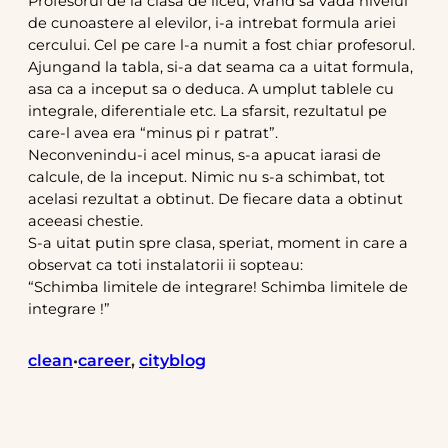
Profesorul de la clasa de liceu, vrand sa vada nivelul
de cunoastere al elevilor, i-a intrebat formula ariei
cercului. Cel pe care l-a numit a fost chiar profesorul.
Ajungand la tabla, si-a dat seama ca a uitat formula,
asa ca a inceput sa o deduca. A umplut tablele cu
integrale, diferentiale etc. La sfarsit, rezultatul pe
care-l avea era “minus pi r patrat”.
Neconvenindu-i acel minus, s-a apucat iarasi de
calcule, de la inceput. Nimic nu s-a schimbat, tot
acelasi rezultat a obtinut. De fiecare data a obtinut
aceeasi chestie.
S-a uitat putin spre clasa, speriat, moment in care a
observat ca toti instalatorii ii sopteau:
“Schimba limitele de integrare! Schimba limitele de
integrare !”
clean
career
, 
cityblog
•