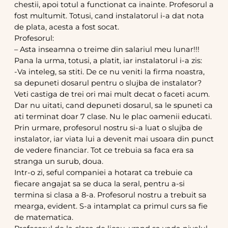
chestii, apoi totul a functionat ca inainte. Profesorul a
fost multumit. Totusi, cand instalatorul i-a dat nota
de plata, acesta a fost socat.
Profesorul:
– Asta inseamna o treime din salariul meu lunar!!!
Pana la urma, totusi, a platit, iar instalatorul i-a zis:
-Va inteleg, sa stiti. De ce nu veniti la firma noastra,
sa depuneti dosarul pentru o slujba de instalator?
Veti castiga de trei ori mai mult decat o faceti acum.
Dar nu uitati, cand depuneti dosarul, sa le spuneti ca
ati terminat doar 7 clase. Nu le plac oamenii educati.
Prin urmare, profesorul nostru si-a luat o slujba de
instalator, iar viata lui a devenit mai usoara din punct
de vedere financiar. Tot ce trebuia sa faca era sa
stranga un surub, doua.
Intr-o zi, seful companiei a hotarat ca trebuie ca
fiecare angajat sa se duca la seral, pentru a-si
termina si clasa a 8-a. Profesorul nostru a trebuit sa
mearga, evident. S-a intamplat ca primul curs sa fie
de matematica.