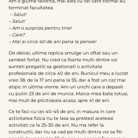
Am o gluma favorita, mai ales cu cei care tocmai au
terminat facultatea.
– Salut!
– Salut!
– Am o surpriza pentru tine!
– Care?
– Mai ai circa 40 de ani pana la pensie!
De obicei, ultima replica smulge un oftat sau un
zambet fortat. Nu cred ca foarte multi dintre voi
sunteti pregatiti sa gestionati o activitate
profesionala de circa 40 de ani. Bunicul meu a lucrat
vreo 38, de la 17 ani pana la 55, dar a fost un caz mai
atipic in ultima vreme. Am un unchi care a depasit
cu putin 23 de ani de munca. Maica-mea bate totusi,
mai mult de plicitiseala acasa, spre 41 de ani.
Ce te faci cu cei 40-45 de ani, in masura in care
activitatea fizica nu te lasa sa prestezi aceleasi
activitati ca la 25-30 de ani. Nu ma refer la
constructii, dar nu va vad pe multi dintre voi sa fiti