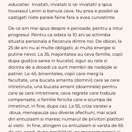
educatiei.
Invatati, invatati si iar invatati! a spus
tovarasul Lenin si banuia ceva. Nu prea e posibil sa
castigati niste parale faine fara a avea cunostinte.
De ce am mai spus despre 4 perioade, pentru a intui
progresul. Pentru ca odata la 10 ani se schimba
situatia personala a fiecaruia dintre noi. De obicei, la
25 de ani nu ai multe obligatii, ai multa energie si
putine nevoi. La 35, majoritatea au ceva familie, copii
dupa gust(ca sarea in bucate), sigur au rate si
dorinta de a dovedi ca sunt membri de nadejde ai
patriei. La 45, bineinteles, copii care merg la
facultate, una bucata amanta (domnii) care se cere
intretinuta, una bucata amant (doamnele) pentru
care se cere intretinere, ceva regrete care trebuie
compensate, o familie fericita care e scumpa de
intretinut, in fine, dupa caz. La 55, criza varstei a
doua, menopauza sau diverse afectiuni, mai scad
din entuziasm si maresc numarul de privitori platitori
ai vietii. In fine, atingem cu entuziasm si varsta de 65
de ani, cand, dupa posibilitati, ne mancam pensia si