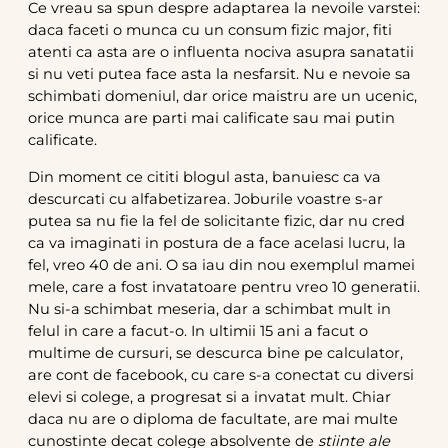
Ce vreau sa spun despre adaptarea la nevoile varstei:
daca faceti o munca cu un consum fizic major, fiti
atenti ca asta are o influenta nociva asupra sanatatii
si nu veti putea face asta la nesfarsit. Nu e nevoie sa
schimbati domeniul, dar orice maistru are un ucenic,
orice munca are parti mai calificate sau mai putin
calificate.
Din moment ce cititi blogul asta, banuiesc ca va
descurcati cu alfabetizarea. Joburile voastre s-ar
putea sa nu fie la fel de solicitante fizic, dar nu cred
ca va imaginati in postura de a face acelasi lucru, la
fel, vreo 40 de ani. O sa iau din nou exemplul mamei
mele, care a fost invatatoare pentru vreo 10 generatii.
Nu si-a schimbat meseria, dar a schimbat mult in
felul in care a facut-o. In ultimii 15 ani a facut o
multime de cursuri, se descurca bine pe calculator,
are cont de facebook, cu care s-a conectat cu diversi
elevi si colege, a progresat si a invatat mult. Chiar
daca nu are o diploma de facultate, are mai multe
cunostinte decat colege absolvente de
stiinte ale