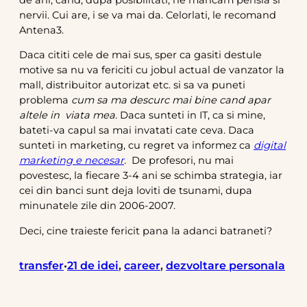
nervii. Cui are, i se va mai da. Celorlati, le recomand
Antena3.
Daca cititi cele de mai sus, sper ca gasiti destule
motive sa nu va fericiti cu jobul actual de vanzator la
mall, distribuitor autorizat etc. si sa va puneti
problema
cum sa ma descurc mai bine cand apar
altele in viata mea.
Daca sunteti in IT, ca si mine,
bateti-va capul sa mai invatati cate ceva. Daca
sunteti in marketing, cu regret va informez ca
digital
marketing e necesar
.
De profesori, nu mai
povestesc, la fiecare 3-4 ani se schimba strategia, iar
cei din banci sunt deja loviti de tsunami, dupa
minunatele zile din 2006-2007.
Deci, cine traieste fericit pana la adanci batraneti?
transfer
21 de idei
, 
career
, 
dezvoltare personala
•