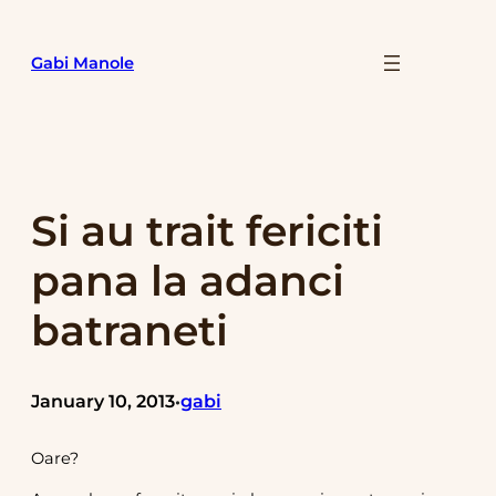
Skip
to
Gabi Manole
content
Si au trait fericiti
pana la adanci
batraneti
January 10, 2013
gabi
•
Oare?