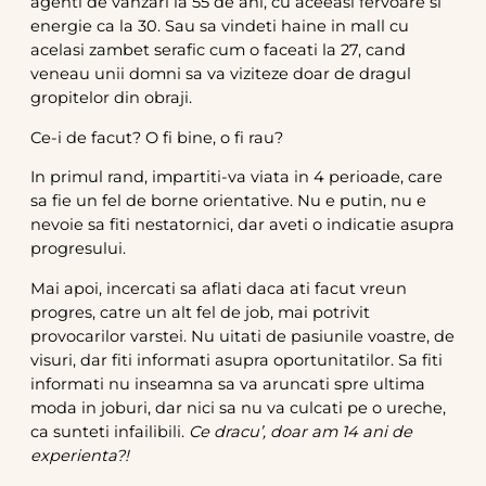
agenti de vanzari la 55 de ani, cu aceeasi fervoare si
energie ca la 30. Sau sa vindeti haine in mall cu
acelasi zambet serafic cum o faceati la 27, cand
veneau unii domni sa va viziteze doar de dragul
gropitelor din obraji.
Ce-i de facut? O fi bine, o fi rau?
In primul rand, impartiti-va viata in 4 perioade, care
sa fie un fel de borne orientative. Nu e putin, nu e
nevoie sa fiti nestatornici, dar aveti o indicatie asupra
progresului.
Mai apoi, incercati sa aflati daca ati facut vreun
progres, catre un alt fel de job, mai potrivit
provocarilor varstei. Nu uitati de pasiunile voastre, de
visuri, dar fiti informati asupra oportunitatilor. Sa fiti
informati nu inseamna sa va aruncati spre ultima
moda in joburi, dar nici sa nu va culcati pe o ureche,
ca sunteti infailibili.
Ce dracu’, doar am 14 ani de
experienta?!